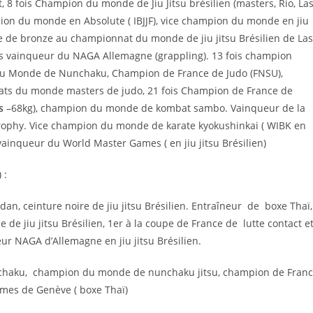
 fois Champion du monde de Jiu Jitsu brésilien (masters, Rio, La
hampion du monde en Absolute ( IBJJF), vice champion du monde en jiu
ille de bronze au championnat du monde de jiu jitsu Brésilien de Las
 vainqueur du NAGA Allemagne (grappling). 13 fois champion
ion du Monde de Nunchaku, Champion de France de Judo (FNSU),
ts du monde masters de judo, 21 fois Champion de France de
s
–68kg), champion du monde de kombat sambo. Vainqueur de la
Trophy. Vice champion du monde de karate kyokushinkai ( WIBK en
vainqueur du World Master Games ( en jiu jitsu Brésilien)
 :
n, ceinture noire de jiu jitsu Brésilien. Entraîneur de boxe Thaï,
 jiu jitsu Brésilien, 1er à la coupe de France de lutte contact e
 NAGA d’Allemagne en jiu jitsu Brésilien.
nchaku, champion du monde de nunchaku jitsu, champion de Fran
mes de Genève ( boxe Thaï)