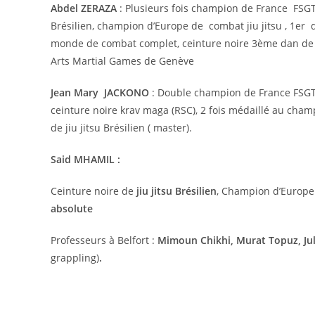
Abdel ZERAZA
: Plusieurs fois champion de France FSGT e
Brésilien, champion d’Europe de combat jiu jitsu , 1e
monde de combat complet, ceinture noire 3ème dan de co
Arts Martial Games de Genève
Jean Mary JACKONO
: Double champion de France FSGT d
ceinture noire krav maga (RSC), 2 fois médaillé au cham
de jiu jitsu Brésilien ( master).
Said MHAMIL :
Ceinture noire de
jiu jitsu Brésilien
, Champion d’Europ
absolute
Professeurs à Belfort :
Mimoun Chikhi, Murat Topuz, Jul
grappling)
.