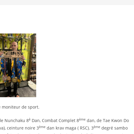
e moniteur de sport.
è
ème
de Nunchaku 8
Dan, Combat Complet 8
dan, de Tae Kwon Do
ème
ème
a), ceinture noire 3
dan krav maga ( RSC). 3
degré sambo