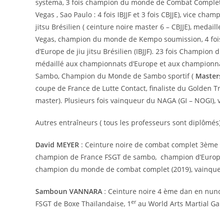
systema, 3 fois champion du monde de Combat Complet, 8
Vegas , Sao Paulo : 4 fois IBJJF et 3 fois CBJJE), vice c
jitsu Brésilien ( ceinture noire master 6 – CBJJE), meda
Vegas, champion du monde de Kempo soumission, 4 fois
d’Europe de jiu jitsu Brésilien (IBJJF). 23 fois Champ
médaillé aux championnats d’Europe et aux championna
Sambo, Champion du Monde de Sambo sportif (
Master
coupe de France de Lutte Contact, finaliste du Golden 
master). Plusieurs fois vainqueur du NAGA (GI – NOGI), 
Autres entraîneurs ( tous les professeurs sont diplômés)
David MEYER
: Ceinture noire de combat complet 3ème da
champion de France FSGT de sambo, champion d’Europe de
champion du monde de combat complet (2019), vainqueur
Samboun VANNARA
: Ceinture noire 4 ème dan en nu
er
FSGT de Boxe Thaïlandaise, 1
au World Arts Martial Ga