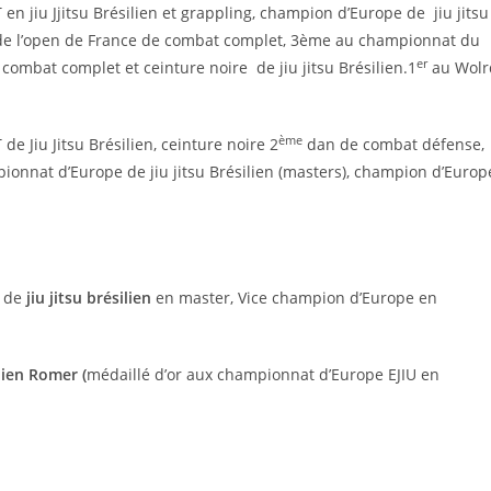
n jiu Jjitsu Brésilien et grappling, champion d’Europe de jiu jitsu
r de l’open de France de combat complet, 3ème au championnat du
er
mbat complet et ceinture noire de jiu jitsu Brésilien.1
au Wolr
ème
e Jiu Jitsu Brésilien, ceinture noire 2
dan de combat défense,
pionnat d’Europe de jiu jitsu Brésilien (masters), champion d’Europ
e de
jiu jitsu brésilien
en master, Vice champion d’Europe en
ien Romer (
médaillé d’or aux championnat d’Europe EJIU en